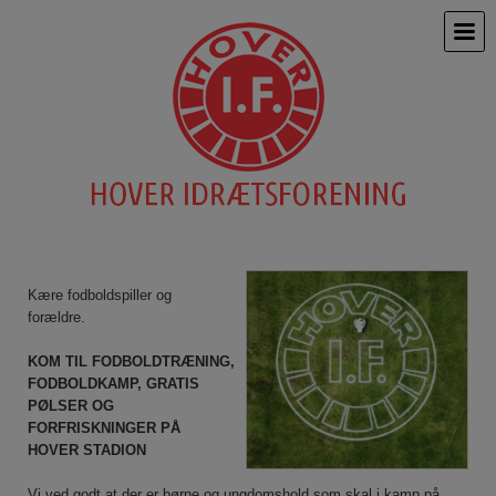
Kære fodboldspiller og
forældre.
KOM TIL FODBOLDTRÆNING,
FODBOLDKAMP, GRATIS
PØLSER OG
FORFRISKNINGER PÅ
HOVER STADION
Vi ved godt at der er børne og ungdomshold som skal i kamp på