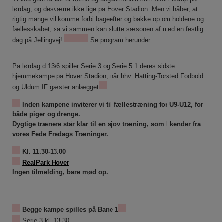
lørdag, og desværre ikke lige på Hover Stadion. Men vi håber, at
rigtig mange vil komme forbi bageefter og bakke op om holdene og
fællesskabet, så vi sammen kan slutte sæsonen af med en festlig
dag på Jellingvej!
Se program herunder.
På lørdag d.13/6 spiller Serie 3 og Serie 5.1 deres sidste
hjemmekampe på Hover Stadion, når hhv. Hatting-Torsted Fodbold
og Uldum IF gæster anlægget
Inden kampene inviterer vi til fællestræning for U9-U12, for
både piger og drenge.
Dygtige trænere står klar til en sjov træning, som I kender fra
vores Fede Fredags Træninger.
Kl. 11.30-13.00
RealPark Hover
Ingen tilmelding, bare mød op.
Begge kampe spilles på Bane 1
Serie 3 kl. 13.30