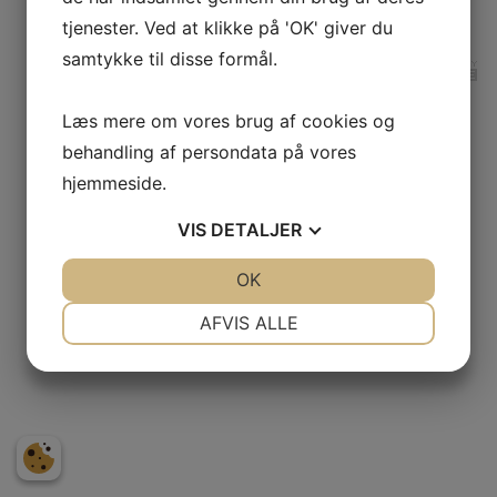
Hover Stadion * Jellingvej 171, 7100 Vejle
tjenester. Ved at klikke på 'OK' giver du
samtykke til disse formål.
Læs mere om vores brug af cookies og
behandling af persondata på vores
hjemmeside.
VIS
DETALJER
JA
NEJ
OK
JA
NEJ
NØDVENDIGE
PRÆFERENCER
AFVIS ALLE
JA
NEJ
JA
NEJ
MARKETING
STATISTIK