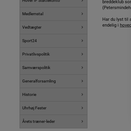
Hover IF Støttekonto
breddeklub som
(Petersmindeha
Medlemstal
Har du lyst til
endelig i
hoved
Vedtægter
Sport24
Privatlivspolitik
Samværspolitik
Generalforsamling
Historie
Uhrhøj Fester
Årets træner-leder