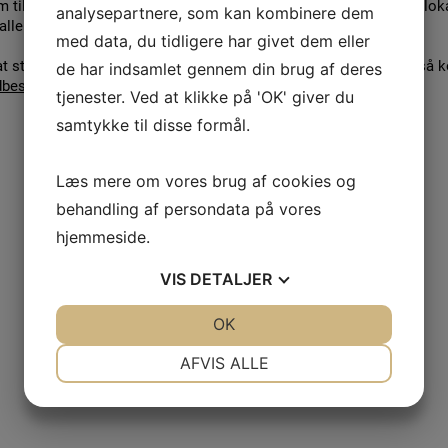
 tilbyder mange forskellige sportsgrene. Vi findes på 2 fysiske lok
analysepartnere, som kan kombinere dem
llen og Hover Stadion) - læs mere under faciliteter.
med data, du tidligere har givet dem eller
 at starte en ny aktivitet eller sportsgren i Hover Idrætsforening, så 
de har indsamlet gennem din brug af deres
bestyrelsen
.
tjenester. Ved at klikke på 'OK' giver du
samtykke til disse formål.
Læs mere om vores brug af cookies og
behandling af persondata på vores
hjemmeside.
VIS
DETALJER
JA
NEJ
OK
JA
NEJ
NØDVENDIGE
PRÆFERENCER
AFVIS ALLE
JA
NEJ
JA
NEJ
MARKETING
STATISTIK