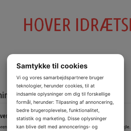
SPORTSGRENE
NYHEDSARKIV
Samtykke til cookies
Vi og vores samarbejdspartnere bruger
teknologier, herunder cookies, til at
ningen
indsamle oplysninger om dig til forskellige
formål, herunder: Tilpasning af annoncering,
bedre brugeroplevelse, funktionalitet,
ver Idrætsforening
statistik og marketing. Disse oplysninger
kan blive delt med annoncerings- og
rening er din lokale idrætsforening for lokalområdet Uhrhøj i Vejle.